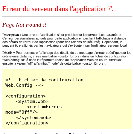
Erreur du serveur dans l'application '/'.
Page Not Found !!
Description :
Une erreur d'application s'est produite sur le serveur. Les paramètres
d'erreur personnalisés actuels pour cette application empêchent l'affichage à distance
des détails de l'erreur de l'application (pour des raisons de sécurité). Cependant, ils
peuvent être affichés par les navigateurs qui s'exécutent sur l'ordinateur serveur local.
Détails =
Pour permettre l'affichage des détails de ce message d'erreur spécifique sur les
ordinateurs distants, créez une balise <customErrors> dans un fichier de configuration
"web.config" situé dans le répertoire racine de l'application Web en cours. Attribuez
ensuite la valeur "off" à l'attribut "mode" de cette balise <customErrors>.
<!-- Fichier de configuration 
Web.Config -->

<configuration>

    <system.web>

        <customErrors 
mode="Off"/>

    </system.web>

</configuration>