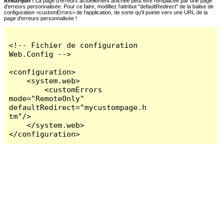
Remarques :
La page d'erreurs actuellement affichée peut être remplacée par une page
d'erreurs personnalisée. Pour ce faire, modifiez l'attribut "defaultRedirect" de la balise de
configuration <customErrors> de l'application, de sorte qu'il pointe vers une URL de la
page d'erreurs personnalisée !
<!-- Fichier de configuration 
Web.Config -->

<configuration>

    <system.web>

        <customErrors 
mode="RemoteOnly" 
defaultRedirect="mycustompage.h
tm"/>

    </system.web>

</configuration>