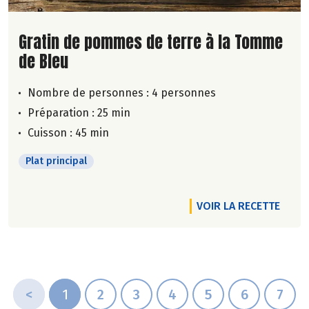
Lire la suite de la recette
Gratin de pommes de terre à la Tomme
de Bleu
Nombre de personnes :
4 personnes
Préparation : 25 min
Cuisson : 45 min
Plat principal
VOIR LA RECETTE
<
1
2
3
4
5
6
7