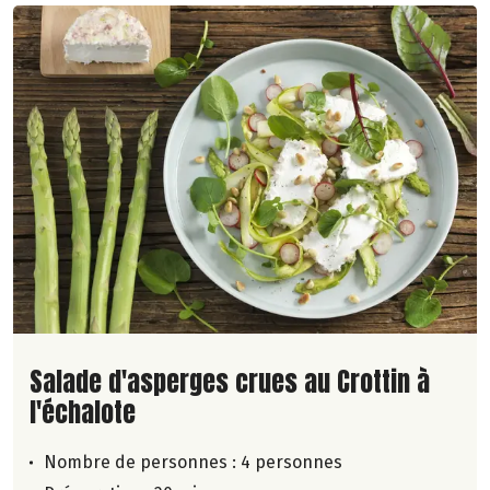
Lire la suite de la recette
Salade d'asperges crues au Crottin à
l'échalote
Nombre de personnes :
4 personnes