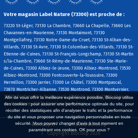
Votre magasin Label Nature (73300) est proche de :
73220 St-Léger, 73130 La Chambre, 73660 La Chapelle, 73660 Les
Chavannes-en-Maurienne, 73130 Montaimont, 73130
Montgellafrey, 73130 Notre-Dame-du-Cruet, 73130 St-Alban-des-
Villards, 73130 St-Avre, 73130 St-Colomban-des-Villards, 73130 St-
Etienne-de-Cuines, 73130 St-François-Longchamp, 73130 St-Martin
s/la-Chambre, 73660 St-Rémy-de-Maurienne, 73130 Ste-Marie-
de-Cuines, 73300 Albiez-le-Jeune, 73300 Albiez-Montrond, 73530
Albiez-Montrond, 73300 Fontcouverte-la-Toussuire, 73300
Hermillon, 73300 Jarrier, 73300 Le Châtel, 73300 Montpascal,
73870 Montricher-Albanne, 73530 Montrond, 73300 Montvernier,
73300 Pontamafrey-Montpascal, 73530 St-Jean-d, 73300 St-Jean-
Afin de vous offrir la meilleure expérience possible, Biocoop utilise
de-Maurienne, 73870 St-Julien-Mont-Denis
des cookies : pour assurer une performance optimale du site, pour
récolter des statistiques afin d'analyser le trafic et la performance
du site et vous proposer une navigation personnalisée en toute
sécurité. Vous pouvez changer d'avis à tout moment en
Biocoop.fr
Le réseau Biocoop
paramétrant vos cookies. OK pour vous ?
Copyright Biocoop 2026