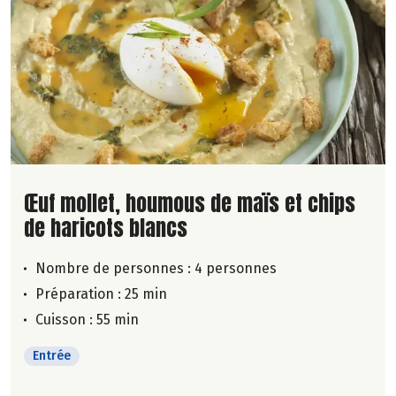
Lire la suite de la recette
Œuf mollet, houmous de maïs et chips
de haricots blancs
Nombre de personnes :
4 personnes
Préparation : 25 min
Cuisson : 55 min
Entrée