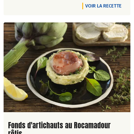
VOIR LA RECETTE
Lire la suite de la recette
Fonds d'artichauts au Rocamadour
rôtis