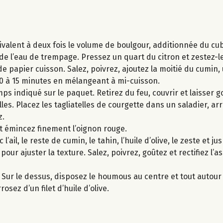
́quivalent à deux fois le volume de boulgour, additionnée du cu
́ de l’eau de trempage. Pressez un quart du citron et zestez-le
 papier cuisson. Salez, poivrez, ajoutez la moitié du cumin, un
 à 15 minutes en mélangeant à mi-cuisson.
ps indiqué sur le paquet. Retirez du feu, couvrir et laisser go
telles. Placez les tagliatelles de courgette dans un saladier, ar
z.
t émincez finement l’oignon rouge.
ail, le reste de cumin, le tahin, l’huile d’olive, le zeste et j
 pour ajuster la texture. Salez, poivrez, goûtez et rectifiez l
. Sur le dessus, disposez le houmous au centre et tout autour 
osez d’un filet d’huile d’olive.