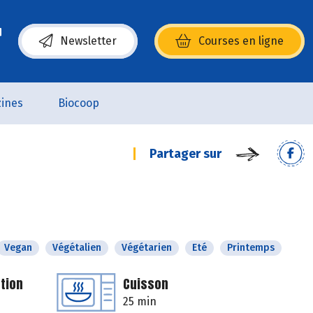
Newsletter
Courses en ligne
(s’ouvre dans une nouvelle fenêtre)
ines
Biocoop
Partager sur
Vegan
Végétalien
Végétarien
Eté
Printemps
tion
Cuisson
25 min