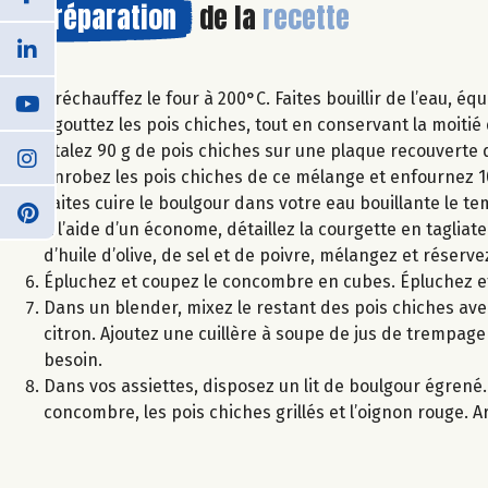
Préparation
de la
recette
Préchauffez le four à 200°C. Faites bouillir de l’eau, e
Égouttez les pois chiches, tout en conservant la moitie
Étalez 90 g de pois chiches sur une plaque recouverte de
enrobez les pois chiches de ce mélange et enfournez 10
Faites cuire le boulgour dans votre eau bouillante le tem
À l’aide d’un économe, détaillez la courgette en taglia
d’huile d’olive, de sel et de poivre, mélangez et réserve
Épluchez et coupez le concombre en cubes. Épluchez e
Dans un blender, mixez le restant des pois chiches avec l’
citron. Ajoutez une cuillère à soupe de jus de trempage
besoin.
Dans vos assiettes, disposez un lit de boulgour égrené
concombre, les pois chiches grillés et l’oignon rouge. Arr