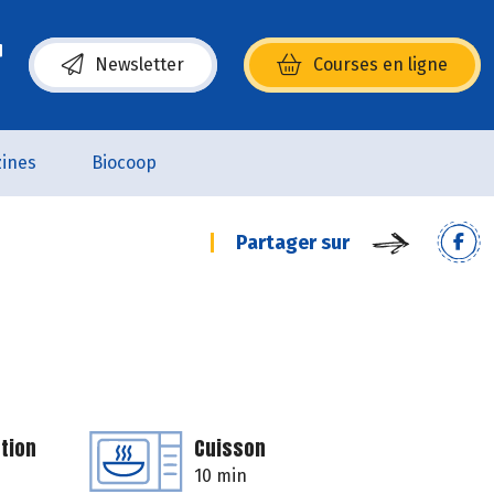
Newsletter
Courses en ligne
(s’ouvre dans une nouvelle fenêtre)
ines
Biocoop
Partager sur
tion
Cuisson
10 min