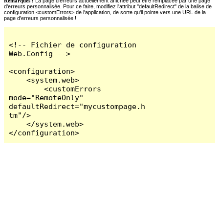
Remarques :
La page d'erreurs actuellement affichée peut être remplacée par une page
d'erreurs personnalisée. Pour ce faire, modifiez l'attribut "defaultRedirect" de la balise de
configuration <customErrors> de l'application, de sorte qu'il pointe vers une URL de la
page d'erreurs personnalisée !
<!-- Fichier de configuration 
Web.Config -->

<configuration>

    <system.web>

        <customErrors 
mode="RemoteOnly" 
defaultRedirect="mycustompage.h
tm"/>

    </system.web>

</configuration>