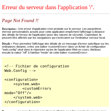
Erreur du serveur dans l'application '/'.
Page Not Found !!
Description :
Une erreur d'application s'est produite sur le serveur. Les paramètres
d'erreur personnalisés actuels pour cette application empêchent l'affichage à distance
des détails de l'erreur de l'application (pour des raisons de sécurité). Cependant, ils
peuvent être affichés par les navigateurs qui s'exécutent sur l'ordinateur serveur local.
Détails =
Pour permettre l'affichage des détails de ce message d'erreur spécifique sur les
ordinateurs distants, créez une balise <customErrors> dans un fichier de configuration
"web.config" situé dans le répertoire racine de l'application Web en cours. Attribuez
ensuite la valeur "off" à l'attribut "mode" de cette balise <customErrors>.
<!-- Fichier de configuration 
Web.Config -->

<configuration>

    <system.web>

        <customErrors 
mode="Off"/>

    </system.web>

</configuration>