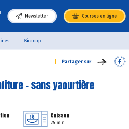
Newsletter
Courses en ligne
(s’ouvre dans une nouvelle fenêtre)
ines
Biocoop
Partager sur
nfiture - sans yaourtière
tion
Cuisson
25 min