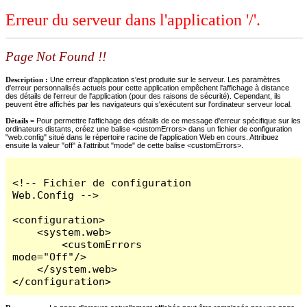
Erreur du serveur dans l'application '/'.
Page Not Found !!
Description :
Une erreur d'application s'est produite sur le serveur. Les paramètres
d'erreur personnalisés actuels pour cette application empêchent l'affichage à distance
des détails de l'erreur de l'application (pour des raisons de sécurité). Cependant, ils
peuvent être affichés par les navigateurs qui s'exécutent sur l'ordinateur serveur local.
Détails =
Pour permettre l'affichage des détails de ce message d'erreur spécifique sur les
ordinateurs distants, créez une balise <customErrors> dans un fichier de configuration
"web.config" situé dans le répertoire racine de l'application Web en cours. Attribuez
ensuite la valeur "off" à l'attribut "mode" de cette balise <customErrors>.
<!-- Fichier de configuration 
Web.Config -->

<configuration>

    <system.web>

        <customErrors 
mode="Off"/>

    </system.web>

</configuration>