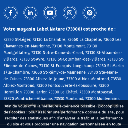
Votre magasin Label Nature (73300) est proche de :
73220 St-Léger, 73130 La Chambre, 73660 La Chapelle, 73660 Les
Chavannes-en-Maurienne, 73130 Montaimont, 73130
Montgellafrey, 73130 Notre-Dame-du-Cruet, 73130 St-Alban-des-
Villards, 73130 St-Avre, 73130 St-Colomban-des-Villards, 73130 St-
Etienne-de-Cuines, 73130 St-François-Longchamp, 73130 St-Martin
s/la-Chambre, 73660 St-Rémy-de-Maurienne, 73130 Ste-Marie-
de-Cuines, 73300 Albiez-le-Jeune, 73300 Albiez-Montrond, 73530
Albiez-Montrond, 73300 Fontcouverte-la-Toussuire, 73300
Hermillon, 73300 Jarrier, 73300 Le Châtel, 73300 Montpascal,
73870 Montricher-Albanne, 73530 Montrond, 73300 Montvernier,
73300 Pontamafrey-Montpascal, 73530 St-Jean-d, 73300 St-Jean-
Afin de vous offrir la meilleure expérience possible, Biocoop utilise
de-Maurienne, 73870 St-Julien-Mont-Denis
des cookies : pour assurer une performance optimale du site, pour
récolter des statistiques afin d'analyser le trafic et la performance
du site et vous proposer une navigation personnalisée en toute