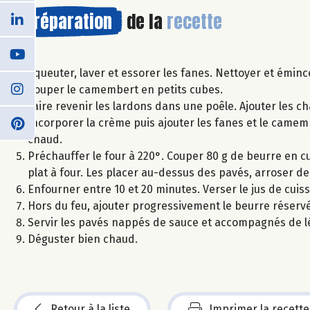
Préparation
de la
recette
Equeuter, laver et essorer les fanes. Nettoyer et émin
Couper le camembert en petits cubes.
Faire revenir les lardons dans une poêle. Ajouter les 
Incorporer la crème puis ajouter les fanes et le camemb
chaud.
Préchauffer le four à 220°. Couper 80 g de beurre en cub
plat à four. Les placer au-dessus des pavés, arroser de 
Enfourner entre 10 et 20 minutes. Verser le jus de cuis
Hors du feu, ajouter progressivement le beurre réserv
Servir les pavés nappés de sauce et accompagnés de
Déguster bien chaud.
Retour à la liste
Imprimer la recette