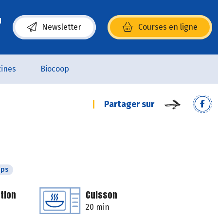
Newsletter
Courses en ligne
(s’ouvre dans une nouvelle fenêtre)
ines
Biocoop
Partager sur
mps
tion
Cuisson
20 min