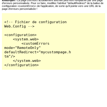
Remarques :
La page d'erreurs actuellement affichée peut être remplacée par une page
d'erreurs personnalisée. Pour ce faire, modifiez l'attribut "defaultRedirect" de la balise de
configuration <customErrors> de l'application, de sorte qu'il pointe vers une URL de la
page d'erreurs personnalisée !
<!-- Fichier de configuration 
Web.Config -->

<configuration>

    <system.web>

        <customErrors 
mode="RemoteOnly" 
defaultRedirect="mycustompage.h
tm"/>

    </system.web>

</configuration>