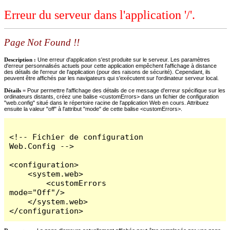
Erreur du serveur dans l'application '/'.
Page Not Found !!
Description :
Une erreur d'application s'est produite sur le serveur. Les paramètres
d'erreur personnalisés actuels pour cette application empêchent l'affichage à distance
des détails de l'erreur de l'application (pour des raisons de sécurité). Cependant, ils
peuvent être affichés par les navigateurs qui s'exécutent sur l'ordinateur serveur local.
Détails =
Pour permettre l'affichage des détails de ce message d'erreur spécifique sur les
ordinateurs distants, créez une balise <customErrors> dans un fichier de configuration
"web.config" situé dans le répertoire racine de l'application Web en cours. Attribuez
ensuite la valeur "off" à l'attribut "mode" de cette balise <customErrors>.
<!-- Fichier de configuration 
Web.Config -->

<configuration>

    <system.web>

        <customErrors 
mode="Off"/>

    </system.web>

</configuration>