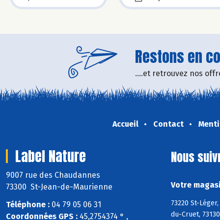
Restons en con
....et retrouvez nos of
Accueil
Contact
Menti
Label Nature
Nous suiv
9007 rue des Chaudannes
Votre magasi
73300 St-Jean-de-Maurienne
73220 St-Léger
Téléphone :
04 79 05 06 31
du-Cruet, 73130
Coordonnées GPS :
45,2754374 ° ,