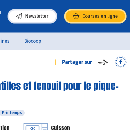
Newsletter
Courses en ligne
(s’ouvre dans une nouvelle fenêtre)
ines
Biocoop
Partager sur
illes et fenouil pour le pique-
Printemps
tion
Cuisson