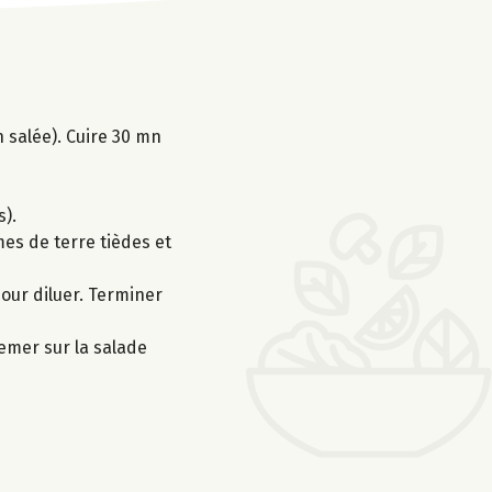
n salée). Cuire 30 mn
s).
mmes de terre tièdes et
pour diluer. Terminer
semer sur la salade