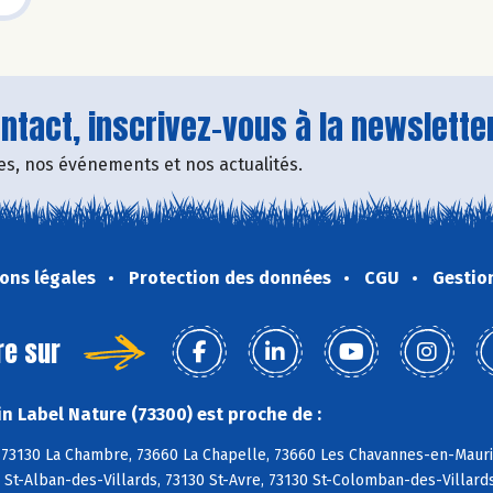
tact, inscrivez-vous à la newsletter
fres, nos événements et nos actualités.
ons légales
Protection des données
CGU
Gestio
re sur
n Label Nature (73300) est proche de :
, 73130 La Chambre, 73660 La Chapelle, 73660 Les Chavannes-en-Maur
 St-Alban-des-Villards, 73130 St-Avre, 73130 St-Colomban-des-Villard