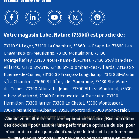
Votre magasin Label Nature (73300) est proche de :
73220 St-Léger, 73130 La Chambre, 73660 La Chapelle, 73660 Les
Chavannes-en-Maurienne, 73130 Montaimont, 73130
Montgellafrey, 73130 Notre-Dame-du-Cruet, 73130 St-Alban-des-
Villards, 73130 St-Avre, 73130 St-Colomban-des-Villards, 73130 St-
Etienne-de-Cuines, 73130 St-François-Longchamp, 73130 St-Martin
s/la-Chambre, 73660 St-Rémy-de-Maurienne, 73130 Ste-Marie-
de-Cuines, 73300 Albiez-le-Jeune, 73300 Albiez-Montrond, 73530
Albiez-Montrond, 73300 Fontcouverte-la-Toussuire, 73300
Hermillon, 73300 Jarrier, 73300 Le Châtel, 73300 Montpascal,
73870 Montricher-Albanne, 73530 Montrond, 73300 Montvernier,
73300 Pontamafrey-Montpascal, 73530 St-Jean-d, 73300 St-Jean-
Afin de vous offrir la meilleure expérience possible, Biocoop utilise
de-Maurienne, 73870 St-Julien-Mont-Denis
des cookies : pour assurer une performance optimale du site, pour
récolter des statistiques afin d'analyser le trafic et la performance
du site et vous proposer une navigation personnalisée en toute