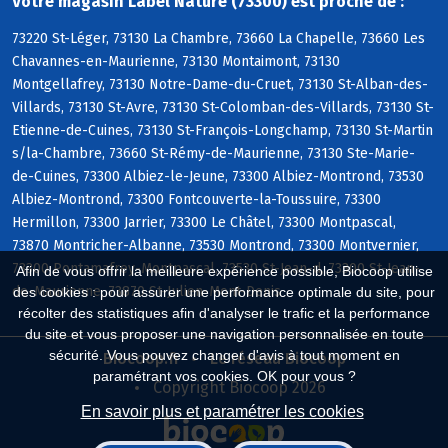
Votre magasin Label Nature (73300) est proche de :
73220 St-Léger, 73130 La Chambre, 73660 La Chapelle, 73660 Les
Chavannes-en-Maurienne, 73130 Montaimont, 73130
Montgellafrey, 73130 Notre-Dame-du-Cruet, 73130 St-Alban-des-
Villards, 73130 St-Avre, 73130 St-Colomban-des-Villards, 73130 St-
Etienne-de-Cuines, 73130 St-François-Longchamp, 73130 St-Martin
s/la-Chambre, 73660 St-Rémy-de-Maurienne, 73130 Ste-Marie-
de-Cuines, 73300 Albiez-le-Jeune, 73300 Albiez-Montrond, 73530
Albiez-Montrond, 73300 Fontcouverte-la-Toussuire, 73300
Hermillon, 73300 Jarrier, 73300 Le Châtel, 73300 Montpascal,
73870 Montricher-Albanne, 73530 Montrond, 73300 Montvernier,
73300 Pontamafrey-Montpascal, 73530 St-Jean-d, 73300 St-Jean-
Afin de vous offrir la meilleure expérience possible, Biocoop utilise
de-Maurienne, 73870 St-Julien-Mont-Denis
des cookies : pour assurer une performance optimale du site, pour
récolter des statistiques afin d'analyser le trafic et la performance
du site et vous proposer une navigation personnalisée en toute
sécurité. Vous pouvez changer d'avis à tout moment en
Biocoop.fr
Le réseau Biocoop
paramétrant vos cookies. OK pour vous ?
Copyright Biocoop 2026
En savoir plus et paramétrer les cookies