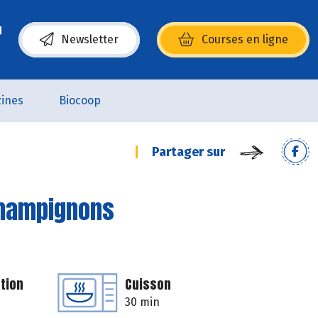
Newsletter
Courses en ligne
(s’ouvre dans une nouvelle fenêtre)
ines
Biocoop
Partager sur
 champignons
tion
Cuisson
30 min