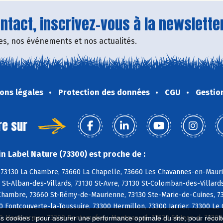
tact, inscrivez-vous à la newsletter
fres, nos événements et nos actualités.
ons légales
Protection des données
CGU
Gestio
re sur
n Label Nature (73300) est proche de :
, 73130 La Chambre, 73660 La Chapelle, 73660 Les Chavannes-en-Maur
 St-Alban-des-Villards, 73130 St-Avre, 73130 St-Colomban-des-Villard
-Chambre, 73660 St-Rémy-de-Maurienne, 73130 Ste-Marie-de-Cuines, 73
 Fontcouverte-la-Toussuire, 73300 Hermillon, 73300 Jarrier, 73300 Le
0 Montvernier, 73300 Pontamafrey-Montpascal, 73530 St-Jean-d, 73300
es cookies : pour assurer une performance optimale du site, pour récolter