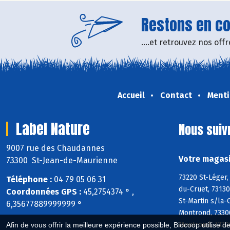
Restons en con
....et retrouvez nos of
Accueil
Contact
Menti
Label Nature
Nous suiv
9007 rue des Chaudannes
Votre magasi
73300 St-Jean-de-Maurienne
73220 St-Léger
Téléphone :
04 79 05 06 31
du-Cruet, 73130
Coordonnées GPS :
45,2754374 ° ,
St-Martin s/la
6,35677889999999 °
Montrond, 73300
Montrond, 7330
Afin de vous offrir la meilleure expérience possible, Biocoop utilise d