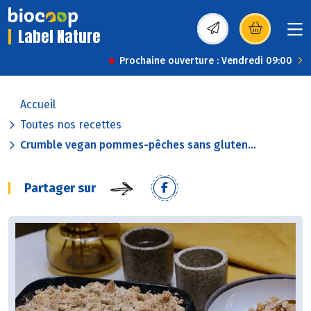
Label Nature
(s’ouvre dans une nou
Prochaine ouverture : Vendredi 09:00
Accueil
Toutes nos recettes
Crumble vegan pommes-pêches sans gluten...
Partager sur