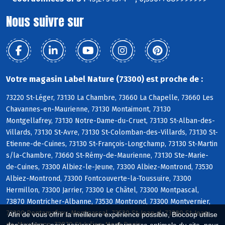
Nous suivre sur
Votre magasin Label Nature (73300) est proche de :
73220 St-Léger, 73130 La Chambre, 73660 La Chapelle, 73660 Les
Chavannes-en-Maurienne, 73130 Montaimont, 73130
Montgellafrey, 73130 Notre-Dame-du-Cruet, 73130 St-Alban-des-
Villards, 73130 St-Avre, 73130 St-Colomban-des-Villards, 73130 St-
Etienne-de-Cuines, 73130 St-François-Longchamp, 73130 St-Martin
s/la-Chambre, 73660 St-Rémy-de-Maurienne, 73130 Ste-Marie-
de-Cuines, 73300 Albiez-le-Jeune, 73300 Albiez-Montrond, 73530
Albiez-Montrond, 73300 Fontcouverte-la-Toussuire, 73300
Hermillon, 73300 Jarrier, 73300 Le Châtel, 73300 Montpascal,
73870 Montricher-Albanne, 73530 Montrond, 73300 Montvernier,
73300 Pontamafrey-Montpascal, 73530 St-Jean-d, 73300 St-Jean-
Afin de vous offrir la meilleure expérience possible, Biocoop utilise
de-Maurienne, 73870 St-Julien-Mont-Denis