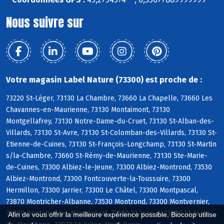
Nous suivre sur
Votre magasin Label Nature (73300) est proche de :
73220 St-Léger, 73130 La Chambre, 73660 La Chapelle, 73660 Les
Chavannes-en-Maurienne, 73130 Montaimont, 73130
Montgellafrey, 73130 Notre-Dame-du-Cruet, 73130 St-Alban-des-
Villards, 73130 St-Avre, 73130 St-Colomban-des-Villards, 73130 St-
Etienne-de-Cuines, 73130 St-François-Longchamp, 73130 St-Martin
s/la-Chambre, 73660 St-Rémy-de-Maurienne, 73130 Ste-Marie-
de-Cuines, 73300 Albiez-le-Jeune, 73300 Albiez-Montrond, 73530
Albiez-Montrond, 73300 Fontcouverte-la-Toussuire, 73300
Hermillon, 73300 Jarrier, 73300 Le Châtel, 73300 Montpascal,
73870 Montricher-Albanne, 73530 Montrond, 73300 Montvernier,
73300 Pontamafrey-Montpascal, 73530 St-Jean-d, 73300 St-Jean-
Afin de vous offrir la meilleure expérience possible, Biocoop utilise