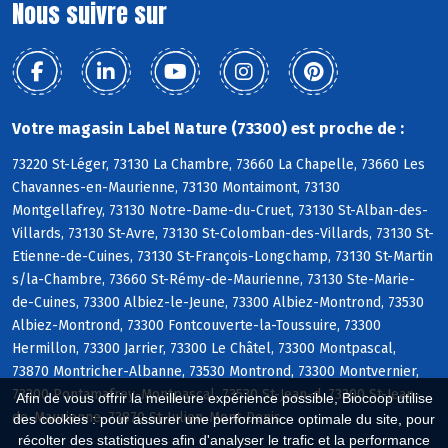
Nous suivre sur
Votre magasin Label Nature (73300) est proche de :
73220 St-Léger, 73130 La Chambre, 73660 La Chapelle, 73660 Les
Chavannes-en-Maurienne, 73130 Montaimont, 73130
Montgellafrey, 73130 Notre-Dame-du-Cruet, 73130 St-Alban-des-
Villards, 73130 St-Avre, 73130 St-Colomban-des-Villards, 73130 St-
Etienne-de-Cuines, 73130 St-François-Longchamp, 73130 St-Martin
s/la-Chambre, 73660 St-Rémy-de-Maurienne, 73130 Ste-Marie-
de-Cuines, 73300 Albiez-le-Jeune, 73300 Albiez-Montrond, 73530
Albiez-Montrond, 73300 Fontcouverte-la-Toussuire, 73300
Hermillon, 73300 Jarrier, 73300 Le Châtel, 73300 Montpascal,
73870 Montricher-Albanne, 73530 Montrond, 73300 Montvernier,
73300 Pontamafrey-Montpascal, 73530 St-Jean-d, 73300 St-Jean-
Afin de vous offrir la meilleure expérience possible, Biocoop utilise
de-Maurienne, 73870 St-Julien-Mont-Denis
des cookies : pour assurer une performance optimale du site, pour
récolter des statistiques afin d'analyser le trafic et la performance