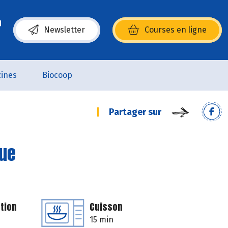
Newsletter
Courses en ligne
(s’ouvre dans une nouvelle fenêtre)
ines
Biocoop
Partager sur
ue
tion
Cuisson
15 min