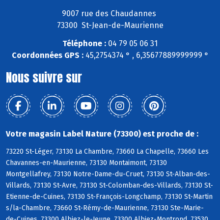
9007 rue des Chaudannes
73300 St-Jean-de-Maurienne
Téléphone :
04 79 05 06 31
Coordonnées GPS :
45,2754374 ° , 6,35677889999999 °
Nous suivre sur
Votre magasin Label Nature (73300) est proche de :
73220 St-Léger, 73130 La Chambre, 73660 La Chapelle, 73660 Les
Chavannes-en-Maurienne, 73130 Montaimont, 73130
Montgellafrey, 73130 Notre-Dame-du-Cruet, 73130 St-Alban-des-
Villards, 73130 St-Avre, 73130 St-Colomban-des-Villards, 73130 St-
Etienne-de-Cuines, 73130 St-François-Longchamp, 73130 St-Martin
s/la-Chambre, 73660 St-Rémy-de-Maurienne, 73130 Ste-Marie-
de-Cuines, 73300 Albiez-le-Jeune, 73300 Albiez-Montrond, 73530