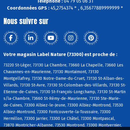
Téléphone :
04 79 05 06 31
Coordonnées GPS :
45,2754374 ° , 6,35677889999999 °
Nous suivre sur
Votre magasin Label Nature (73300) est proche de :
73220 St-Léger, 73130 La Chambre, 73660 La Chapelle, 73660 Les
Chavannes-en-Maurienne, 73130 Montaimont, 73130
Montgellafrey, 73130 Notre-Dame-du-Cruet, 73130 St-Alban-des-
Villards, 73130 St-Avre, 73130 St-Colomban-des-Villards, 73130 St-
Etienne-de-Cuines, 73130 St-François-Longchamp, 73130 St-Martin
s/la-Chambre, 73660 St-Rémy-de-Maurienne, 73130 Ste-Marie-
de-Cuines, 73300 Albiez-le-Jeune, 73300 Albiez-Montrond, 73530
Albiez-Montrond, 73300 Fontcouverte-la-Toussuire, 73300
Hermillon, 73300 Jarrier, 73300 Le Châtel, 73300 Montpascal,
73870 Montricher-Albanne, 73530 Montrond, 73300 Montvernier,