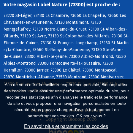
Votre magasin Label Nature (73300) est proche de :
73220 St-Léger, 73130 La Chambre, 73660 La Chapelle, 73660 Les
Chavannes-en-Maurienne, 73130 Montaimont, 73130
Montgellafrey, 73130 Notre-Dame-du-Cruet, 73130 St-Alban-des-
Villards, 73130 St-Avre, 73130 St-Colomban-des-Villards, 73130 St-
Etienne-de-Cuines, 73130 St-François-Longchamp, 73130 St-Martin
s/la-Chambre, 73660 St-Rémy-de-Maurienne, 73130 Ste-Marie-
de-Cuines, 73300 Albiez-le-Jeune, 73300 Albiez-Montrond, 73530
Albiez-Montrond, 73300 Fontcouverte-la-Toussuire, 73300
Hermillon, 73300 Jarrier, 73300 Le Châtel, 73300 Montpascal,
73870 Montricher-Albanne, 73530 Montrond, 73300 Montvernier,
73300 Pontamafrey-Montpascal, 73530 St-Jean-d, 73300 St-Jean-
Afin de vous offrir la meilleure expérience possible, Biocoop utilise
de-Maurienne, 73870 St-Julien-Mont-Denis
des cookies : pour assurer une performance optimale du site, pour
récolter des statistiques afin d'analyser le trafic et la performance
du site et vous proposer une navigation personnalisée en toute
sécurité. Vous pouvez changer d'avis à tout moment en
Biocoop.fr
Le réseau Biocoop
paramétrant vos cookies. OK pour vous ?
Copyright Biocoop 2026
En savoir plus et paramétrer les cookies