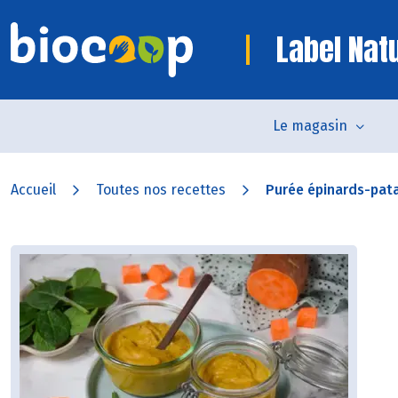
Label Nat
Le magasin
Accueil
Toutes nos recettes
Purée épinards-pat