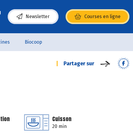
Newsletter
Courses en ligne
(s’ouvre dans une nouvelle fenêtre)
ines
Biocoop
Partager sur
tion
Cuisson
20 min