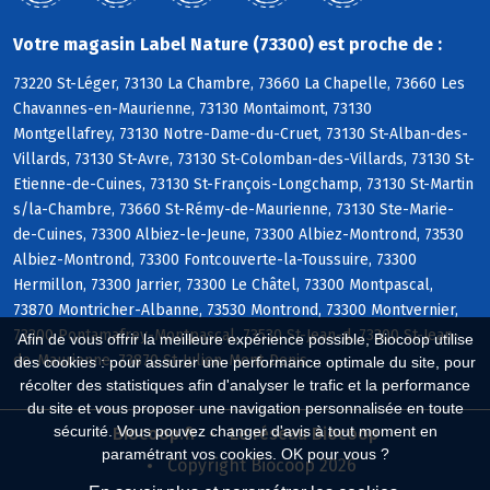
Votre magasin Label Nature (73300) est proche de :
73220 St-Léger, 73130 La Chambre, 73660 La Chapelle, 73660 Les
Chavannes-en-Maurienne, 73130 Montaimont, 73130
Montgellafrey, 73130 Notre-Dame-du-Cruet, 73130 St-Alban-des-
Villards, 73130 St-Avre, 73130 St-Colomban-des-Villards, 73130 St-
Etienne-de-Cuines, 73130 St-François-Longchamp, 73130 St-Martin
s/la-Chambre, 73660 St-Rémy-de-Maurienne, 73130 Ste-Marie-
de-Cuines, 73300 Albiez-le-Jeune, 73300 Albiez-Montrond, 73530
Albiez-Montrond, 73300 Fontcouverte-la-Toussuire, 73300
Hermillon, 73300 Jarrier, 73300 Le Châtel, 73300 Montpascal,
73870 Montricher-Albanne, 73530 Montrond, 73300 Montvernier,
73300 Pontamafrey-Montpascal, 73530 St-Jean-d, 73300 St-Jean-
Afin de vous offrir la meilleure expérience possible, Biocoop utilise
de-Maurienne, 73870 St-Julien-Mont-Denis
des cookies : pour assurer une performance optimale du site, pour
récolter des statistiques afin d'analyser le trafic et la performance
du site et vous proposer une navigation personnalisée en toute
sécurité. Vous pouvez changer d'avis à tout moment en
Biocoop.fr
Le réseau Biocoop
paramétrant vos cookies. OK pour vous ?
Copyright Biocoop 2026