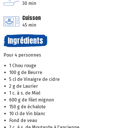
30 min
Cuisson
45 min
Ingrédients
Pour 4 personnes
1 Chou rouge
100 g de Beurre
5 cl de Vinaigre de cidre
2 g de Laurier
1 c. à s. de Miel
600 g de Filet mignon
150 g de échalote
10 cl de Vin blanc
Fond de veau
2 c. à s. de Moutarde à l'ancienne