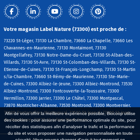
Votre magasin Label Nature (73300) est proche de :
73220 St-Léger, 73130 La Chambre, 73660 La Chapelle, 73660 Les
Chavannes-en-Maurienne, 73130 Montaimont, 73130
Montgellafrey, 73130 Notre-Dame-du-Cruet, 73130 St-Alban-des-
Villards, 73130 St-Avre, 73130 St-Colomban-des-Villards, 73130 St-
Etienne-de-Cuines, 73130 St-François-Longchamp, 73130 St-Martin
s/la-Chambre, 73660 St-Rémy-de-Maurienne, 73130 Ste-Marie-
de-Cuines, 73300 Albiez-le-Jeune, 73300 Albiez-Montrond, 73530
Albiez-Montrond, 73300 Fontcouverte-la-Toussuire, 73300
Hermillon, 73300 Jarrier, 73300 Le Châtel, 73300 Montpascal,
73870 Montricher-Albanne, 73530 Montrond, 73300 Montvernier,
73300 Pontamafrey-Montpascal, 73530 St-Jean-d, 73300 St-Jean-
Afin de vous offrir la meilleure expérience possible, Biocoop utilise
de-Maurienne, 73870 St-Julien-Mont-Denis
des cookies : pour assurer une performance optimale du site, pour
récolter des statistiques afin d'analyser le trafic et la performance
du site et vous proposer une navigation personnalisée en toute
sécurité. Vous pouvez changer d'avis à tout moment en