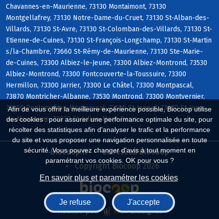
Chavannes-en-Maurienne, 73130 Montaimont, 73130
Montgellafrey, 73130 Notre-Dame-du-Cruet, 73130 St-Alban-des-
Villards, 73130 St-Avre, 73130 St-Colomban-des-Villards, 73130 St-
Etienne-de-Cuines, 73130 St-François-Longchamp, 73130 St-Martin
s/la-Chambre, 73660 St-Rémy-de-Maurienne, 73130 Ste-Marie-
de-Cuines, 73300 Albiez-le-Jeune, 73300 Albiez-Montrond, 73530
Albiez-Montrond, 73300 Fontcouverte-la-Toussuire, 73300
Hermillon, 73300 Jarrier, 73300 Le Châtel, 73300 Montpascal,
73870 Montricher-Albanne, 73530 Montrond, 73300 Montvernier,
73300 Pontamafrey-Montpascal, 73530 St-Jean-d, 73300 St-Jean-
Afin de vous offrir la meilleure expérience possible, Biocoop utilise
de-Maurienne, 73870 St-Julien-Mont-Denis
des cookies : pour assurer une performance optimale du site, pour
récolter des statistiques afin d'analyser le trafic et la performance
du site et vous proposer une navigation personnalisée en toute
sécurité. Vous pouvez changer d'avis à tout moment en
Biocoop.fr
Le réseau Biocoop
paramétrant vos cookies. OK pour vous ?
Copyright Biocoop 2026
En savoir plus et paramétrer les cookies
Je refuse
J'accepte
Réalisé par