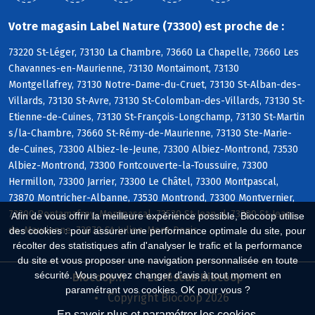
Votre magasin Label Nature (73300) est proche de :
73220 St-Léger, 73130 La Chambre, 73660 La Chapelle, 73660 Les
Chavannes-en-Maurienne, 73130 Montaimont, 73130
Montgellafrey, 73130 Notre-Dame-du-Cruet, 73130 St-Alban-des-
Villards, 73130 St-Avre, 73130 St-Colomban-des-Villards, 73130 St-
Etienne-de-Cuines, 73130 St-François-Longchamp, 73130 St-Martin
s/la-Chambre, 73660 St-Rémy-de-Maurienne, 73130 Ste-Marie-
de-Cuines, 73300 Albiez-le-Jeune, 73300 Albiez-Montrond, 73530
Albiez-Montrond, 73300 Fontcouverte-la-Toussuire, 73300
Hermillon, 73300 Jarrier, 73300 Le Châtel, 73300 Montpascal,
73870 Montricher-Albanne, 73530 Montrond, 73300 Montvernier,
73300 Pontamafrey-Montpascal, 73530 St-Jean-d, 73300 St-Jean-
Afin de vous offrir la meilleure expérience possible, Biocoop utilise
de-Maurienne, 73870 St-Julien-Mont-Denis
des cookies : pour assurer une performance optimale du site, pour
récolter des statistiques afin d'analyser le trafic et la performance
du site et vous proposer une navigation personnalisée en toute
sécurité. Vous pouvez changer d'avis à tout moment en
Biocoop.fr
Le réseau Biocoop
paramétrant vos cookies. OK pour vous ?
Copyright Biocoop 2026
En savoir plus et paramétrer les cookies