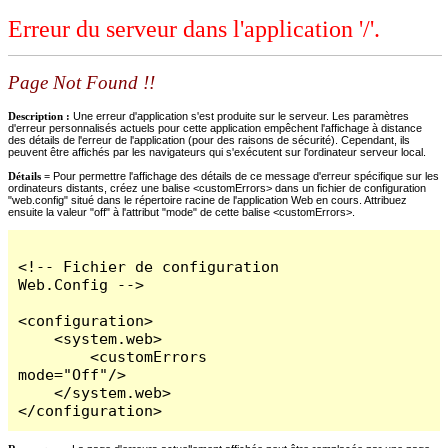
Erreur du serveur dans l'application '/'.
Page Not Found !!
Description :
Une erreur d'application s'est produite sur le serveur. Les paramètres
d'erreur personnalisés actuels pour cette application empêchent l'affichage à distance
des détails de l'erreur de l'application (pour des raisons de sécurité). Cependant, ils
peuvent être affichés par les navigateurs qui s'exécutent sur l'ordinateur serveur local.
Détails =
Pour permettre l'affichage des détails de ce message d'erreur spécifique sur les
ordinateurs distants, créez une balise <customErrors> dans un fichier de configuration
"web.config" situé dans le répertoire racine de l'application Web en cours. Attribuez
ensuite la valeur "off" à l'attribut "mode" de cette balise <customErrors>.
<!-- Fichier de configuration 
Web.Config -->

<configuration>

    <system.web>

        <customErrors 
mode="Off"/>

    </system.web>

</configuration>