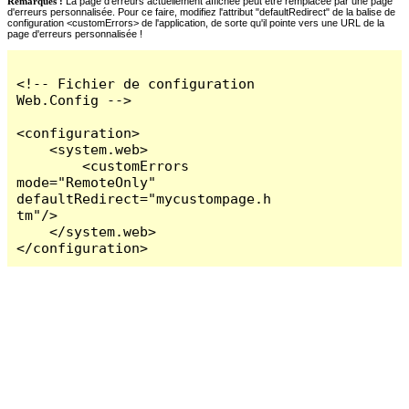
Remarques :
La page d'erreurs actuellement affichée peut être remplacée par une page
d'erreurs personnalisée. Pour ce faire, modifiez l'attribut "defaultRedirect" de la balise de
configuration <customErrors> de l'application, de sorte qu'il pointe vers une URL de la
page d'erreurs personnalisée !
<!-- Fichier de configuration 
Web.Config -->

<configuration>

    <system.web>

        <customErrors 
mode="RemoteOnly" 
defaultRedirect="mycustompage.h
tm"/>

    </system.web>

</configuration>