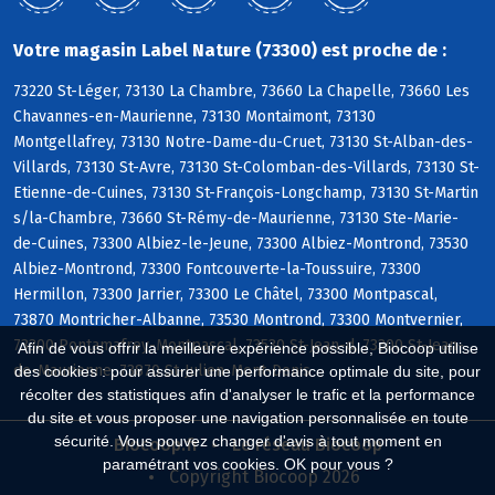
Votre magasin Label Nature (73300) est proche de :
73220 St-Léger, 73130 La Chambre, 73660 La Chapelle, 73660 Les
Chavannes-en-Maurienne, 73130 Montaimont, 73130
Montgellafrey, 73130 Notre-Dame-du-Cruet, 73130 St-Alban-des-
Villards, 73130 St-Avre, 73130 St-Colomban-des-Villards, 73130 St-
Etienne-de-Cuines, 73130 St-François-Longchamp, 73130 St-Martin
s/la-Chambre, 73660 St-Rémy-de-Maurienne, 73130 Ste-Marie-
de-Cuines, 73300 Albiez-le-Jeune, 73300 Albiez-Montrond, 73530
Albiez-Montrond, 73300 Fontcouverte-la-Toussuire, 73300
Hermillon, 73300 Jarrier, 73300 Le Châtel, 73300 Montpascal,
73870 Montricher-Albanne, 73530 Montrond, 73300 Montvernier,
73300 Pontamafrey-Montpascal, 73530 St-Jean-d, 73300 St-Jean-
Afin de vous offrir la meilleure expérience possible, Biocoop utilise
de-Maurienne, 73870 St-Julien-Mont-Denis
des cookies : pour assurer une performance optimale du site, pour
récolter des statistiques afin d'analyser le trafic et la performance
du site et vous proposer une navigation personnalisée en toute
sécurité. Vous pouvez changer d'avis à tout moment en
Biocoop.fr
Le réseau Biocoop
paramétrant vos cookies. OK pour vous ?
Copyright Biocoop 2026