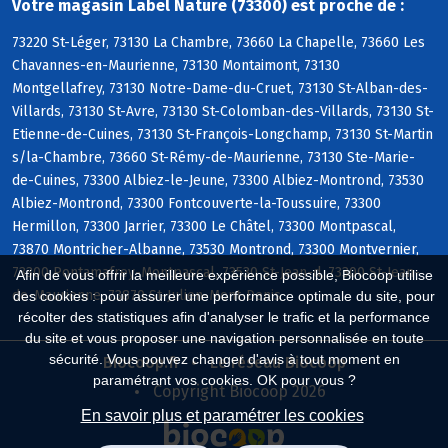
Votre magasin Label Nature (73300) est proche de :
73220 St-Léger, 73130 La Chambre, 73660 La Chapelle, 73660 Les
Chavannes-en-Maurienne, 73130 Montaimont, 73130
Montgellafrey, 73130 Notre-Dame-du-Cruet, 73130 St-Alban-des-
Villards, 73130 St-Avre, 73130 St-Colomban-des-Villards, 73130 St-
Etienne-de-Cuines, 73130 St-François-Longchamp, 73130 St-Martin
s/la-Chambre, 73660 St-Rémy-de-Maurienne, 73130 Ste-Marie-
de-Cuines, 73300 Albiez-le-Jeune, 73300 Albiez-Montrond, 73530
Albiez-Montrond, 73300 Fontcouverte-la-Toussuire, 73300
Hermillon, 73300 Jarrier, 73300 Le Châtel, 73300 Montpascal,
73870 Montricher-Albanne, 73530 Montrond, 73300 Montvernier,
73300 Pontamafrey-Montpascal, 73530 St-Jean-d, 73300 St-Jean-
Afin de vous offrir la meilleure expérience possible, Biocoop utilise
de-Maurienne, 73870 St-Julien-Mont-Denis
des cookies : pour assurer une performance optimale du site, pour
récolter des statistiques afin d'analyser le trafic et la performance
du site et vous proposer une navigation personnalisée en toute
sécurité. Vous pouvez changer d'avis à tout moment en
Biocoop.fr
Le réseau Biocoop
paramétrant vos cookies. OK pour vous ?
Copyright Biocoop 2026
En savoir plus et paramétrer les cookies