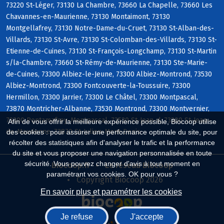
73220 St-Léger, 73130 La Chambre, 73660 La Chapelle, 73660 Les
Chavannes-en-Maurienne, 73130 Montaimont, 73130
Montgellafrey, 73130 Notre-Dame-du-Cruet, 73130 St-Alban-des-
Villards, 73130 St-Avre, 73130 St-Colomban-des-Villards, 73130 St-
Etienne-de-Cuines, 73130 St-François-Longchamp, 73130 St-Martin
s/la-Chambre, 73660 St-Rémy-de-Maurienne, 73130 Ste-Marie-
de-Cuines, 73300 Albiez-le-Jeune, 73300 Albiez-Montrond, 73530
Albiez-Montrond, 73300 Fontcouverte-la-Toussuire, 73300
Hermillon, 73300 Jarrier, 73300 Le Châtel, 73300 Montpascal,
73870 Montricher-Albanne, 73530 Montrond, 73300 Montvernier,
73300 Pontamafrey-Montpascal, 73530 St-Jean-d, 73300 St-Jean-
Afin de vous offrir la meilleure expérience possible, Biocoop utilise
de-Maurienne, 73870 St-Julien-Mont-Denis
des cookies : pour assurer une performance optimale du site, pour
récolter des statistiques afin d'analyser le trafic et la performance
du site et vous proposer une navigation personnalisée en toute
sécurité. Vous pouvez changer d'avis à tout moment en
Biocoop.fr
Le réseau Biocoop
paramétrant vos cookies. OK pour vous ?
Copyright Biocoop 2026
En savoir plus et paramétrer les cookies
Je refuse
J'accepte