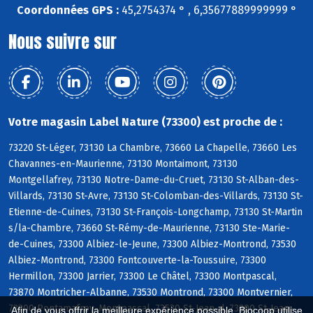
Coordonnées GPS :
45,2754374 ° , 6,35677889999999 °
Nous suivre sur
Votre magasin Label Nature (73300) est proche de :
73220 St-Léger, 73130 La Chambre, 73660 La Chapelle, 73660 Les
Chavannes-en-Maurienne, 73130 Montaimont, 73130
Montgellafrey, 73130 Notre-Dame-du-Cruet, 73130 St-Alban-des-
Villards, 73130 St-Avre, 73130 St-Colomban-des-Villards, 73130 St-
Etienne-de-Cuines, 73130 St-François-Longchamp, 73130 St-Martin
s/la-Chambre, 73660 St-Rémy-de-Maurienne, 73130 Ste-Marie-
de-Cuines, 73300 Albiez-le-Jeune, 73300 Albiez-Montrond, 73530
Albiez-Montrond, 73300 Fontcouverte-la-Toussuire, 73300
Hermillon, 73300 Jarrier, 73300 Le Châtel, 73300 Montpascal,
73870 Montricher-Albanne, 73530 Montrond, 73300 Montvernier,
73300 Pontamafrey-Montpascal, 73530 St-Jean-d, 73300 St-Jean-
Afin de vous offrir la meilleure expérience possible, Biocoop utilise