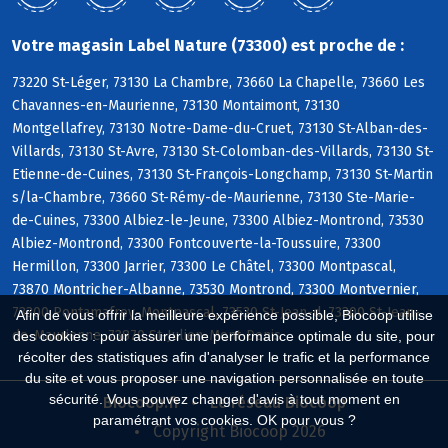
Votre magasin Label Nature (73300) est proche de :
73220 St-Léger, 73130 La Chambre, 73660 La Chapelle, 73660 Les
Chavannes-en-Maurienne, 73130 Montaimont, 73130
Montgellafrey, 73130 Notre-Dame-du-Cruet, 73130 St-Alban-des-
Villards, 73130 St-Avre, 73130 St-Colomban-des-Villards, 73130 St-
Etienne-de-Cuines, 73130 St-François-Longchamp, 73130 St-Martin
s/la-Chambre, 73660 St-Rémy-de-Maurienne, 73130 Ste-Marie-
de-Cuines, 73300 Albiez-le-Jeune, 73300 Albiez-Montrond, 73530
Albiez-Montrond, 73300 Fontcouverte-la-Toussuire, 73300
Hermillon, 73300 Jarrier, 73300 Le Châtel, 73300 Montpascal,
73870 Montricher-Albanne, 73530 Montrond, 73300 Montvernier,
73300 Pontamafrey-Montpascal, 73530 St-Jean-d, 73300 St-Jean-
Afin de vous offrir la meilleure expérience possible, Biocoop utilise
de-Maurienne, 73870 St-Julien-Mont-Denis
des cookies : pour assurer une performance optimale du site, pour
récolter des statistiques afin d'analyser le trafic et la performance
du site et vous proposer une navigation personnalisée en toute
sécurité. Vous pouvez changer d'avis à tout moment en
Biocoop.fr
Le réseau Biocoop
paramétrant vos cookies. OK pour vous ?
Copyright Biocoop 2026