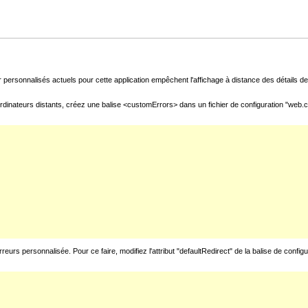
 personnalisés actuels pour cette application empêchent l'affichage à distance des détails de 
rdinateurs distants, créez une balise <customErrors> dans un fichier de configuration "web.con
urs personnalisée. Pour ce faire, modifiez l'attribut "defaultRedirect" de la balise de config