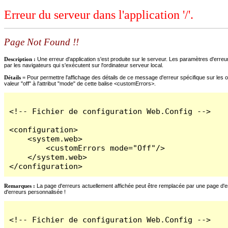
Erreur du serveur dans l'application '/'.
Page Not Found !!
Description :
Une erreur d'application s'est produite sur le serveur. Les paramètres d'erreur
par les navigateurs qui s'exécutent sur l'ordinateur serveur local.
Détails =
Pour permettre l'affichage des détails de ce message d'erreur spécifique sur les o
valeur "off" à l'attribut "mode" de cette balise <customErrors>.
<!-- Fichier de configuration Web.Config -->

<configuration>

    <system.web>

        <customErrors mode="Off"/>

    </system.web>

</configuration>
Remarques :
La page d'erreurs actuellement affichée peut être remplacée par une page d'erre
d'erreurs personnalisée !
<!-- Fichier de configuration Web.Config -->
