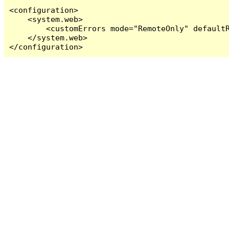
<configuration>

    <system.web>

        <customErrors mode="RemoteOnly" defaultR
    </system.web>

</configuration>