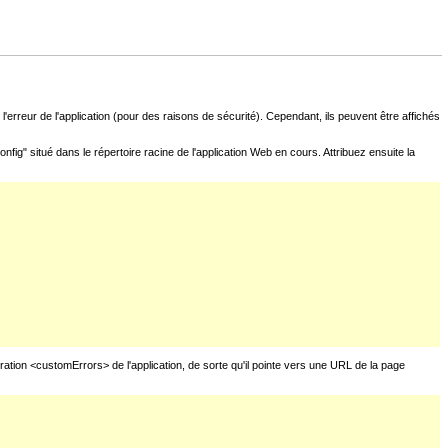
l'erreur de l'application (pour des raisons de sécurité). Cependant, ils peuvent être affichés
fig" situé dans le répertoire racine de l'application Web en cours. Attribuez ensuite la
uration <customErrors> de l'application, de sorte qu'il pointe vers une URL de la page