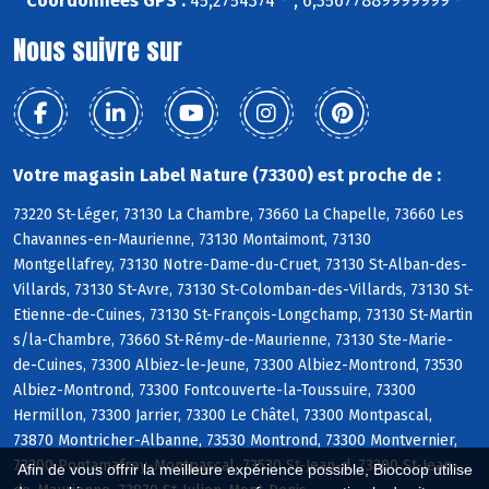
Coordonnées GPS :
45,2754374 ° , 6,35677889999999 °
Nous suivre sur
Votre magasin Label Nature (73300) est proche de :
73220 St-Léger, 73130 La Chambre, 73660 La Chapelle, 73660 Les
Chavannes-en-Maurienne, 73130 Montaimont, 73130
Montgellafrey, 73130 Notre-Dame-du-Cruet, 73130 St-Alban-des-
Villards, 73130 St-Avre, 73130 St-Colomban-des-Villards, 73130 St-
Etienne-de-Cuines, 73130 St-François-Longchamp, 73130 St-Martin
s/la-Chambre, 73660 St-Rémy-de-Maurienne, 73130 Ste-Marie-
de-Cuines, 73300 Albiez-le-Jeune, 73300 Albiez-Montrond, 73530
Albiez-Montrond, 73300 Fontcouverte-la-Toussuire, 73300
Hermillon, 73300 Jarrier, 73300 Le Châtel, 73300 Montpascal,
73870 Montricher-Albanne, 73530 Montrond, 73300 Montvernier,
73300 Pontamafrey-Montpascal, 73530 St-Jean-d, 73300 St-Jean-
Afin de vous offrir la meilleure expérience possible, Biocoop utilise