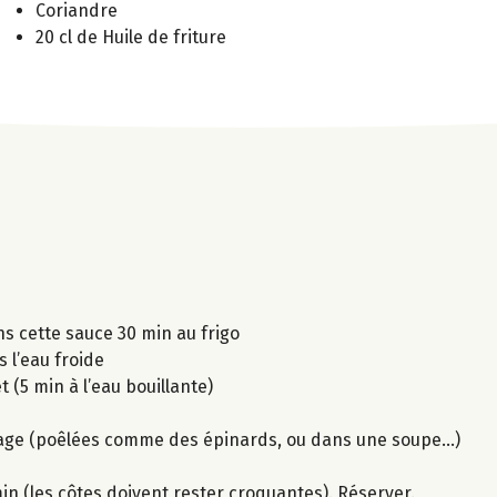
Coriandre
20 cl de Huile de friture
ns cette sauce 30 min au frigo
s l’eau froide
t (5 min à l’eau bouillante)
usage (poêlées comme des épinards, ou dans une soupe...)
 min (les côtes doivent rester croquantes). Réserver.