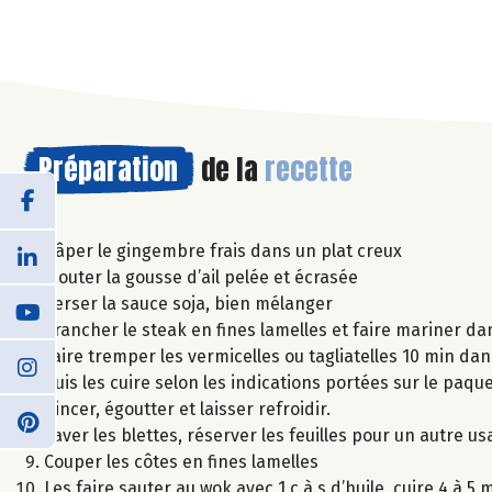
Préparation
de la
recette
Râper le gingembre frais dans un plat creux
Ajouter la gousse d’ail pelée et écrasée
Verser la sauce soja, bien mélanger
Trancher le steak en fines lamelles et faire mariner da
Faire tremper les vermicelles ou tagliatelles 10 min dan
Puis les cuire selon les indications portées sur le paque
Rincer, égoutter et laisser refroidir.
Laver les blettes, réserver les feuilles pour un autre 
Couper les côtes en fines lamelles
Les faire sauter au wok avec 1 c.à.s d’huile, cuire 4 à 5