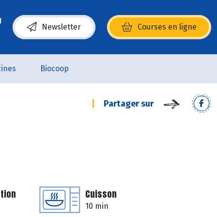
Newsletter
Courses en ligne
(s’ouvre dans une nouvelle fenêtre)
ines
Biocoop
Partager sur
tion
Cuisson
10 min