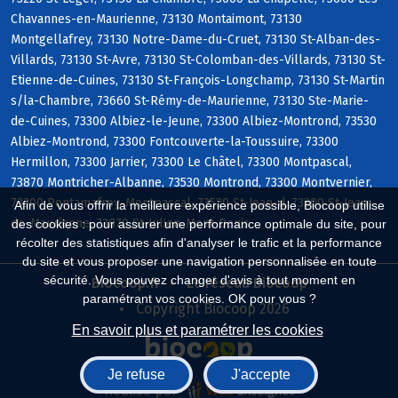
Chavannes-en-Maurienne, 73130 Montaimont, 73130
Montgellafrey, 73130 Notre-Dame-du-Cruet, 73130 St-Alban-des-
Villards, 73130 St-Avre, 73130 St-Colomban-des-Villards, 73130 St-
Etienne-de-Cuines, 73130 St-François-Longchamp, 73130 St-Martin
s/la-Chambre, 73660 St-Rémy-de-Maurienne, 73130 Ste-Marie-
de-Cuines, 73300 Albiez-le-Jeune, 73300 Albiez-Montrond, 73530
Albiez-Montrond, 73300 Fontcouverte-la-Toussuire, 73300
Hermillon, 73300 Jarrier, 73300 Le Châtel, 73300 Montpascal,
73870 Montricher-Albanne, 73530 Montrond, 73300 Montvernier,
73300 Pontamafrey-Montpascal, 73530 St-Jean-d, 73300 St-Jean-
Afin de vous offrir la meilleure expérience possible, Biocoop utilise
de-Maurienne, 73870 St-Julien-Mont-Denis
des cookies : pour assurer une performance optimale du site, pour
récolter des statistiques afin d'analyser le trafic et la performance
du site et vous proposer une navigation personnalisée en toute
sécurité. Vous pouvez changer d'avis à tout moment en
Biocoop.fr
Le réseau Biocoop
paramétrant vos cookies. OK pour vous ?
Copyright Biocoop 2026
En savoir plus et paramétrer les cookies
Je refuse
J'accepte
Réalisé par