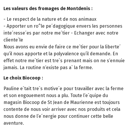
Les valeurs des fromages de Montdenis :
- Le respect de la nature et de nos animaux
- Apporter un ro^le pe´dagogique envers les personnes
inte´resse´es par notre me´tier - Echanger avec notre
cliente`le
Nous avons eu envie de faire ce me´tier pour la liberte´
qu’il nous apporte et la polyvalence qu’il demande. En
effet notre me´tier est tre`s prenant mais on ne s’ennuie
jamais. La routine n’existe pas a` la ferme.
Le choix Biocoop :
Pauline e´tait tre`s motive´e pour travailler avec la ferme
et son engouement nous a plu. Toute l’e´quipe du
magasin Biocoop de St Jean de Maurienne est toujours
contente de nous voir arriver avec nos produits et cela
nous donne de l’e´nergie pour continuer cette belle
aventure.