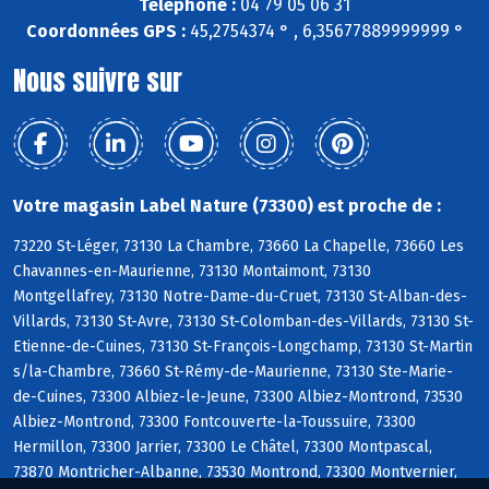
Téléphone :
04 79 05 06 31
Coordonnées GPS :
45,2754374 ° , 6,35677889999999 °
Nous suivre sur
Votre magasin Label Nature (73300) est proche de :
73220 St-Léger, 73130 La Chambre, 73660 La Chapelle, 73660 Les
Chavannes-en-Maurienne, 73130 Montaimont, 73130
Montgellafrey, 73130 Notre-Dame-du-Cruet, 73130 St-Alban-des-
Villards, 73130 St-Avre, 73130 St-Colomban-des-Villards, 73130 St-
Etienne-de-Cuines, 73130 St-François-Longchamp, 73130 St-Martin
s/la-Chambre, 73660 St-Rémy-de-Maurienne, 73130 Ste-Marie-
de-Cuines, 73300 Albiez-le-Jeune, 73300 Albiez-Montrond, 73530
Albiez-Montrond, 73300 Fontcouverte-la-Toussuire, 73300
Hermillon, 73300 Jarrier, 73300 Le Châtel, 73300 Montpascal,
73870 Montricher-Albanne, 73530 Montrond, 73300 Montvernier,