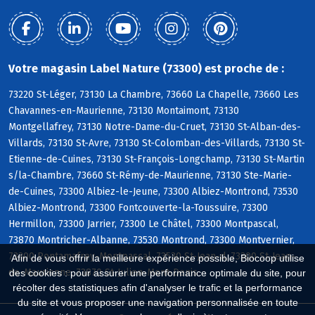
Votre magasin Label Nature (73300) est proche de :
73220 St-Léger, 73130 La Chambre, 73660 La Chapelle, 73660 Les
Chavannes-en-Maurienne, 73130 Montaimont, 73130
Montgellafrey, 73130 Notre-Dame-du-Cruet, 73130 St-Alban-des-
Villards, 73130 St-Avre, 73130 St-Colomban-des-Villards, 73130 St-
Etienne-de-Cuines, 73130 St-François-Longchamp, 73130 St-Martin
s/la-Chambre, 73660 St-Rémy-de-Maurienne, 73130 Ste-Marie-
de-Cuines, 73300 Albiez-le-Jeune, 73300 Albiez-Montrond, 73530
Albiez-Montrond, 73300 Fontcouverte-la-Toussuire, 73300
Hermillon, 73300 Jarrier, 73300 Le Châtel, 73300 Montpascal,
73870 Montricher-Albanne, 73530 Montrond, 73300 Montvernier,
73300 Pontamafrey-Montpascal, 73530 St-Jean-d, 73300 St-Jean-
Afin de vous offrir la meilleure expérience possible, Biocoop utilise
de-Maurienne, 73870 St-Julien-Mont-Denis
des cookies : pour assurer une performance optimale du site, pour
récolter des statistiques afin d'analyser le trafic et la performance
du site et vous proposer une navigation personnalisée en toute